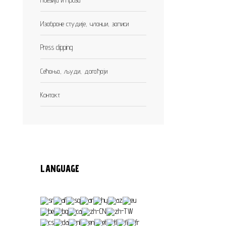
Изабране студије, чланци, записи
Press clipping
Сећања, људи, догађаји
Контакт
LANGUAGE