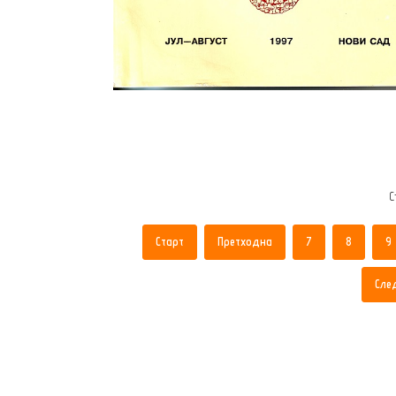
С
Старт
Претходна
7
8
9
Сле