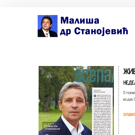
Почетна страна
Биографија
Књиге
ЖИВ
Поезија и проза
неде
Изабране студије, чланци, записи
О поези
водио 
Press clipping
Сећања, људи, догађаји
ОПШИР
Контакт