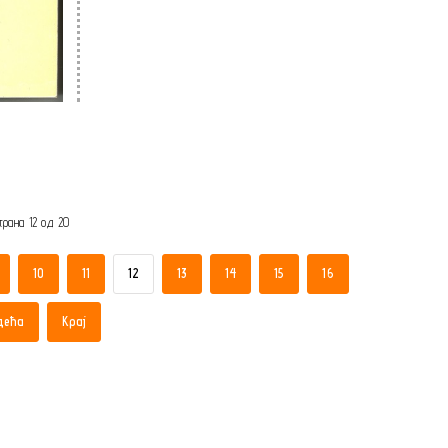
трана 12 од 20
10
11
12
13
14
15
16
дећа
Крај