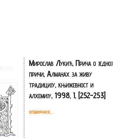
Мирослав Лукић, Прича о једној
причи, Алманах за живу
традицију, књижевност и
алхемију, 1998, I, [252-253]
ОПШИРНИЈЕ...