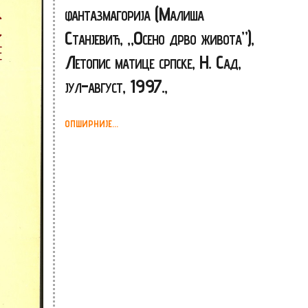
фантазмагорија (Малиша
Станјевић, „Осено дрво живота”),
Летопис матице српске, Н. Сад,
јул-август, 1997.,
ОПШИРНИЈЕ...