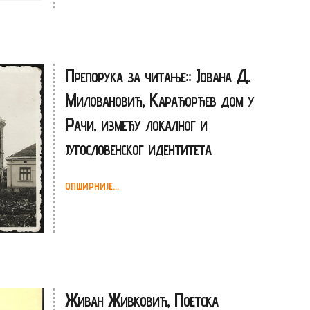
Препорука за читање:: Јована Д.
Миловановић, Карађорђев дом у
Рачи, између локалног и
југословенског идентитета
ОПШИРНИЈЕ...
Живан Живковић, Поетска