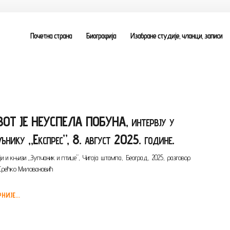
Почетна страна
Биографија
Изабране студије, чланци, записи
ОТ ЈЕ НЕУСПЕЛА ПОБУНА, интервју у
љнику „Експрес”, 8. август 2025. године.
ји и књизи „Зупчаник и птице”, Чигоја штампа, Београд, 2025, разговор
Срећко Миловановић
НИЈЕ...