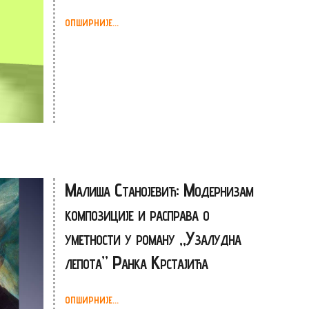
ОПШИРНИЈЕ...
Малиша Станојевић: Модернизам
композиције и расправа о
уметности у роману „Узалудна
лепота” Ранка Крстајића
ОПШИРНИЈЕ...