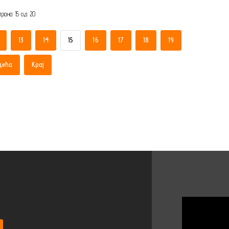
трана 15 од 20
13
14
15
16
17
18
19
дећа
Крај