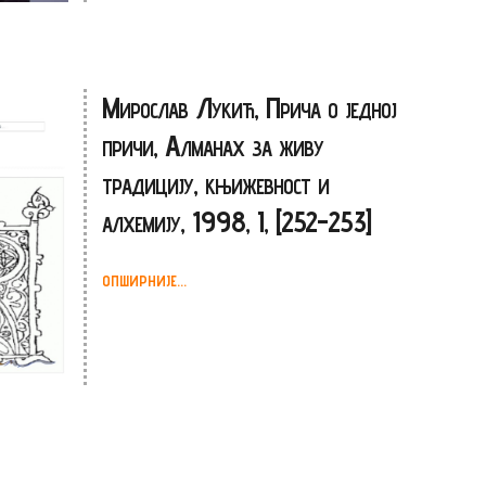
Мирослав Лукић, Прича о једној
причи, Алманах за живу
традицију, књижевност и
алхемију, 1998, I, [252-253]
ОПШИРНИЈЕ...