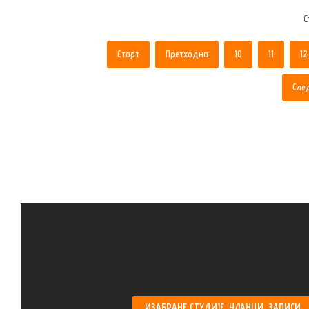
С
Старт
Претходна
10
11
12
Сле
ИЗАБРАНЕ
СТУДИЈЕ, ЧЛАНЦИ, ЗАПИСИ