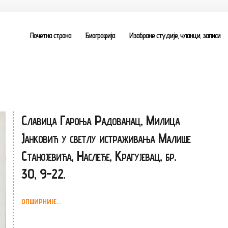
Почетна страна
Биографија
Изабране студије, чланци, записи
Славица Гароња Радованац, Милица
Јанковић у светлу истраживања Малише
Станојевића, Наслеђе, Крагујевац, бр.
30, 9-22.
ОПШИРНИЈЕ...