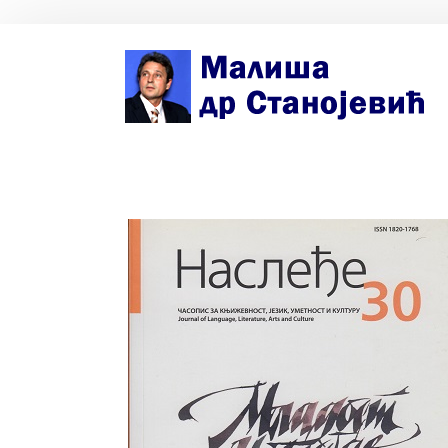
Почетна страна
Биографија
Књиге
Поезија и проза
Изабране студије, чланци, записи
Press clipping
Сећања, људи, догађаји
Контакт