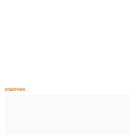
МИРОСЛАВ ЛУКИЋ,
ПРИЧА О ЈЕДНОЈ ПРИЧИ,
АЛМАНАХ ЗА ЖИВУ...
ОПШИРНИЈЕ...