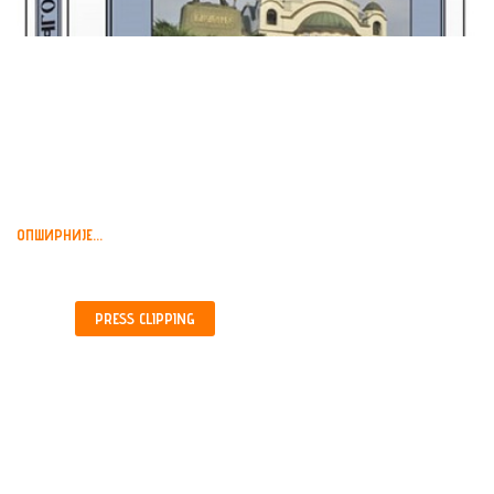
„ТРАГОМ СРПСКОГА
ВОЖДА” ,КЊИГА О
КАРАЂОРЂУ, БЕОГРАД,...
ОПШИРНИЈЕ...
PRESS
CLIPPING