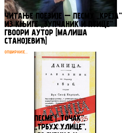
ЧИТАЊЕ ПОЕЗИЈЕ — ПЕСМУ „КРЕЈА”
ИЗ КЊИГЕ „ЗУПЧАНИК И ПТИЦЕ”
ГВООРИ АУТОР [МАЛИША
СТАНОЈЕВИЋ]
ОПШИРНИЈЕ...
ПЕСМЕ [„TOЧАК”,
„ТРБУХ УЛИЦЕ”,