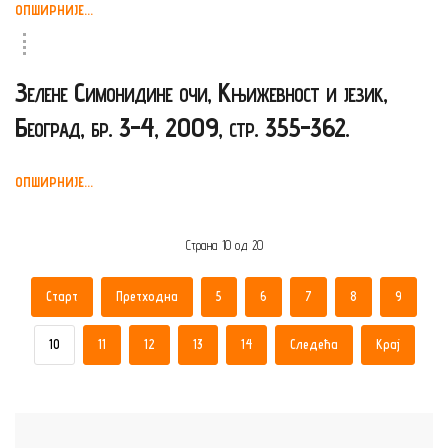
ОПШИРНИЈЕ...
Зелене Симонидине очи, Књижевност и језик,
Београд, бр. 3-4, 2009, стр. 355-362.
ОПШИРНИЈЕ...
Страна 10 од 20
Старт
Претходна
5
6
7
8
9
10
11
12
13
14
Следећа
Крај