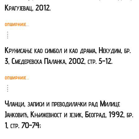
Крагујевац, 2012.
Сећања,
људи,
догађаји
ОПШИРНИЈЕ...
Контакт
Крунисање као симбол и као драма, Некудим, бр.
3, Смедеревска Паланка, 2002, стр. 5-12.
ОПШИРНИЈЕ...
Чланци, записи и преводилачки рад Милице
Јанковић, Књижевност и језик, Београд, 1992, бр.
1, стр. 70-74;