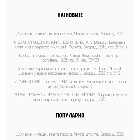
НАЈНОВИЈЕ
„Зупчаник и птице”, књига песама, Чигоја штампа, Београд, 2025.
ОТВОРЕНА ПОСВЕТА ИСТОРИЈЕ ЈЕДНОГ ЖИВОТА. у: Милован Витезовић,
„Испит код професора Милоша Н. Ђурића, Београд, 2017, стр. 217-219.
Слободна мисао — родослов Радоја Домановића, „Наслеђе”,
Крагујевац, 2025, бр. 61, стр. 121-129.
Исповедни лиризам и Јесењин као инспирација, у: „Горан Лазовић,
„Јесењин у време забрањених летова”, Београд, 2025,стр. 5-12.
ЧИТАЊЕ ПОЕЗИЈЕ — песму „КРЕЈА” из књиге „Зупчаник и птице” гвоори
аутор [Малиша Станојевић]
ТВОРБА, ПРОМЕНА И НОРМА У ЈЕЗИЧКОМ СИСТЕМУ, Зборник радова у
част професору Божи Ћорићу, Београд, 2025.
ПОПУЛАРНО
„Зупчаник и птице”, књига песама, Чигоја штампа, Београд, 2025.