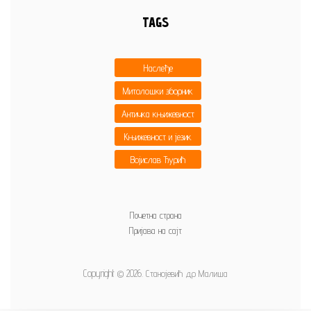
TAGS
Наслеђе
Митолошки зборник
Античка књижевност
Књижевност и језик
Војислав Ђурић
Почетна страна
Пријава на сајт
Copyright © 2026. Станојевић др Малиша