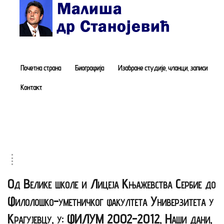
Почетна
страна
Почетна страна
Биографија
Изабране студије, чланци, записи
Биографија
Контакт
Књиге
Поезија
и
проза
Изабране
студије,
Од Велике школе и Лицеја Књажевства Сербие до
чланци,
записи
Филолошко-уметничког факултета Универзитета у
Press
Крагујевцу, у: ФИЛУМ 2002-2012, Наши дани,
clipping