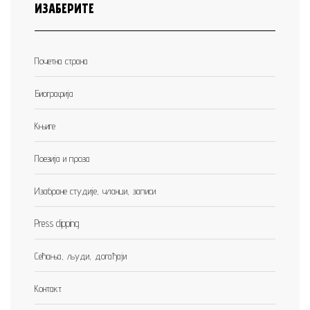
ИЗАБЕРИТЕ
Почетна страна
Биографија
Књиге
Поезија и проза
Изабране студије, чланци, записи
Press clipping
Сећања, људи, догађаји
Контакт