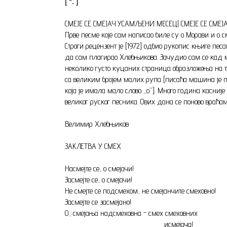
[ *. ]
СМЕЈЕ СЕ СМЕЈАЧ УСАМЉЕНИ МЕСЕЦ| СМЕЈЕ СЕ СМЕ
Прве песме које сам написао биле су о Морави и о с
Строги рецензент је [1972] одбио рукопис књиге пе
да сам плагирао Хлебњикова. Зачудио сам се кад м
неколико густо куцаних страница образложења на 
са великим бројем малих рупа [писаћа машина je п
која је имала мало слово „о”]. Много година касније
великог руског песника. Ових дана се поново враћа
Велимир Хлебњиков
ЗАКЛЕТВА У СМЕХ
Насмејте се, о смејачи!
Засмејте се, о смејачи!
Не смејте се подсмехом, не смејанчите смеховно!
Засмејте се засмејано!
О, смејања надсмеховна - смех смеховних
исмејача!