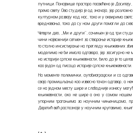
путници. Понајвише простора посвећено је Доситеј
према свету. Ова студија је од значаја, јер разло
културном развоју код нас, тако и у оквирима свет
вредновања, тако да су нам други помогли да схват
Четврти део, „Ми и други”, сачињен је од три студи
чини најважнији сегмент за стварање историје књижев
то стално инсистирање на прегледу књижевних збив
моделима не би имала одговора, јер засигурно не мо
на историји српске књижевности, било да је то цел
као један од писаца историје српске књиежевности.
На моменте полемички, аутобиографски и са одгово
своја промишљања као извесно тачан одговор, а нек
се на једном месту шире и слободније изнесу могућ
књижевности, ако не шире а оно у самом нашем 
упорним трагањима за научним чињеницама, прец
Деретић већ распознаје у научним круговима, књиг