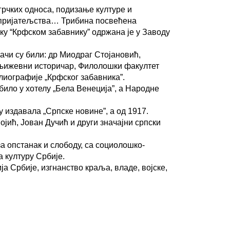
рчких односа, подизање културе и
и пријатељства… Трибина посвећена
ку “Крфском забавнику” одржана је у Заводу
чи су били: др Миодраг Стојановић,
књижевни историчар, Филолошки факултет
блиографије „Крфског забавника”.
било у хотелу „Бела Венеција”, а Народне
 издавала „Српске новине”, а од 1917.
јић, Јован Дучић и други значајни српски
а опстанак и слободу, са социолошко-
 културу Србије.
ја Србије, изгнанство краља, владе, војске,