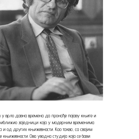
 у врло давна времена да пронађе појаву књиге и
 приближио заједници која у модерним временима
 и од других књижевности. Као таква, са својим
е књижевности. Ова уводна студија која се бави