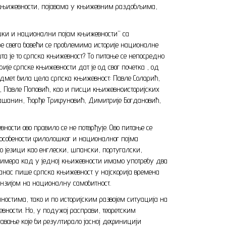
 књижевности, појавама у књижевним раздобљима,
ошки и национални појам књижевности” са
ре свега бавећи се проблемима историје националне
та је то српска књижевност? То питање се непосредно
ије српске књижевности дат је од свог почетка , од
дмет била цела српска књижевност: Павле Соларић,
лић, Павле Поповић, као и писци књижевноисторијских
Кашанин, Ђорђе Трифуновић, Димитрије Богдановић,
ости ово правило се не потврђује. Ово питање се
 особености филолошког и националног појма
о језици као енглески, шпански, португалски,
а кад у једној књижевности имамо употребу два
 данас пише српска књижевност у најскорија времена
ензијом на националну самобитност.
стима, тако и по историјским развојем ситуација на
вности. Но, у подужој расправи, теоретским
вање које би резултирало јасној дефиницији