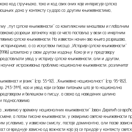
како код стручњака, тако и код свих оних које интересује српска
данашњих дана у контексту судара са другим књижевностима,
тагму „пут српске књижевности” са комплексним мноштвом и глобалним
кама разреши загонетку која се често поставља у вези са инертним
утевима српске књижевности. На известан начин ова књига разрешава,
 историчарима, а са искуством писаца „Историје српске књижевности”
е (1996) штампана у свом другом издању. Како је и у предговору
представљати увод у историју српске књижевности, али и другом,
ег научног истраживања проблема националне књижевности, различитог
евност и језик” (стр. 55-92), „Књижевна националност” (стр. 95-182),
(стр. 243-344), као и увод који се бави питањем шта је то национална
н предговором и белешком о писцу, а свака од наведених целина
ни поднасловима.
 „живимо у времену националних књижевности” Јован Деретић се враћа
 усмене, а потом писане књижевности, у оквирима светске књижевности
им условима, у извесном смислу, постаје доминантна, али посве зависна
се вреднује зависно од важности која јој се придаје у контексту светск