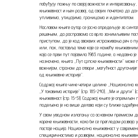
побуђују пажњу по својој важности и интересовању, 
књижевност и њен развој, од својих почетака до 
упливима, утицајима, границама и идентитетом.
Насловом књиге аутор се јасно опредељује за син
решењем, да расправама са врло занимљивим постав
приступом, да је код оваквих истраживања реч о п
или, пак, поставља теме које се намећу књижевним
која се први пут појавила 1983. године, а недавно ј
назначено, књига „Пут српске књижевности” може 
важнијом, страном да отвори „могућност другачиј
од књижевне историје”.
Садржај књиге чине четири целине: „Национална књиж
„У токовима историје” (стр. 185-240), „Ми и други” 
књижевност (стр. 15-51). Садржај књиге је опремље
подељена је на више делова који су ближе одређе
У свом уводном излагању са основном премисом да
корене књижевности, како би се прегледом развоја
постаје нација. Национална књижевност у савремен
специфичностима и развојем, национална књижевност 