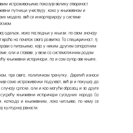
овим истраживањима показује велику отвореност
њижевни путници учествују, како у књижевном и
ових модела, већ се инкорпорирају у системе
есмом.
 Овај одељак, иако последњи у књизи, по свом значају
враћа на почетак свога развитка. Та специфичност, тј.
асправи о питањима, која у неким другим сепаратним
леме, али и ставове, у вези са систематичним радом
рећу књижевни историчари, па и сам аутор ове књиге,
ом, пре свега, политичком тренутку, Деретић износи
није само истраживачки подухват, већ је и покушај да
 случају српске, али и као могући образац и за друге
 сусрећу књижевни историчари суседних народа. Са
, каткада и књижевним, лако читљиво, по чему се
 културној јавности.