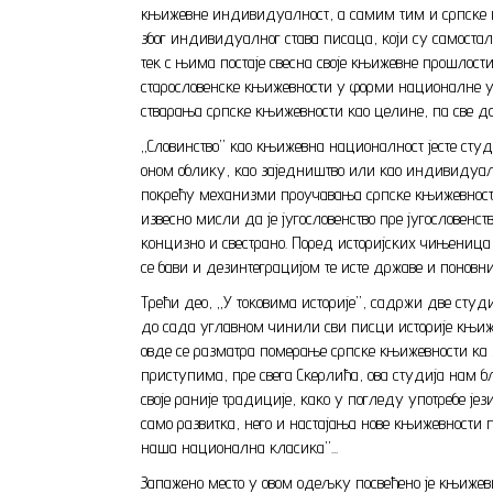
књижевне индивидуалност, а самим тим и српске к
због индивидуалног става писаца, који су самоста
тек с њима постаје свесна своје књижевне прошлости
старословенске књижевности у форми националне уст
стварања српске књижевности као целине, па све до
„Словинство” као књижевна националност јесте студ
оном облику, као заједништво или као индивидуалн
покрећу механизми проучавања српске књижевности, 
извесно мисли да је југословенство пре југословенс
концизно и свестрано. Поред историјских чињеница 
се бави и дезинтеграцијом те исте државе и пон
Трећи део, „У токовима историје”, садржи две студ
до сада углавном чинили сви писци историје књиж
овде се разматра померање српске књижевности ка 
приступима, пре свега Скерлића, ова студија нам б
своје раније традиције, како у погледу употребе је
само развитка, него и настајања нове књижевности 
наша национална класика”...
Запажено место у овом одељку посвећено је књижев