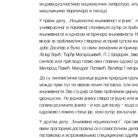
индивидуалностима националних литература, илус
мишљењима теоретичара и писаца.
У првом делу, „Национална књижевност и језик”, 
универзалног и појмовног становишта аутор се приб
књижевности и односом историчара књижевности. Нар
везује за проблематику стварања историје српске књ
доба Доситеја и Вука, са свим значајним историча
Лазар Бојић, Ђорђе Магарашевић, П. Ј. Шафарик, Јов
синтеза или прегледа готово свих главних одсека
Милорад Павић, Миодраг Поповић, Велибор Глигори
Да су лингвистичке границе једине природне границ
можда први пут на овакав начин поставља, али оно
књижевности. Ова студија се бави проблемом формул
француски... На једном језику ствара се јед
сасвим различита језика - и као диглосију - када с
одражава сложена стања јер, како аутор закључује
У другом делу, „Књижевна националност”, пре свег
овим просторима расправља се о самосталном делова
поставкама и истраживањима спецификума одређени