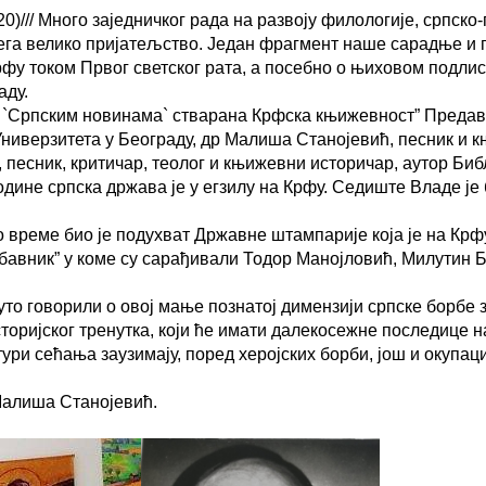
Много заједничког рада на развоју филологије, српско-г
вега велико пријатељство. Један фрагмент наше сарадње 
рфу током Првог светског рата, а посебно о њиховом подлис
аду.
`Српским новинама` стварана Крфска књижевност” Предава
ниверзитета у Београду, др Малиша Станојевић, песник и 
, песник, критичар, теолог и књижевни историчар, аутор Би
ине српска држава је у егзилу на Крфу. Седиште Владе је 
време био је подухват Државне штампарије која је на Крфу
авник” у коме су сарађивали Тодор Манојловић, Милутин Бо
о говорили о овој мање познатој димензији српске борбе з
ријског тренутка, који ће имати далекосежне последице на
ри сећања заузимају, поред херојских борби, још и окупаци
Малиша Станојевић.