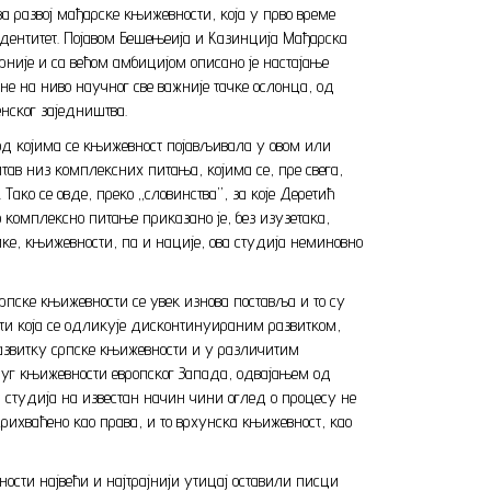
развој мађарске књижевности, која у прво време
идентитет. Појавом Бешењеија и Казинција Мађарска
рније и са већом амбицијом описано је настајање
е на ниво научног све важније тачке ослонца, од
енског заједништва.
под којима се књижевност појављивала у овом или
ав низ комплексних питања, којима се, пре свега,
ако се овде, преко „словинства”, за које Деретић
о комплексно питање приказано је, без изузетака,
ке, књижевности, па и нације, ова студија неминовно
рпске књижевности се увек изнова поставља и то су
ти која се одликује дисконтинуираним развитком,
развитку српске књижевности и у различитим
круг књижевности европског Запада, одвајањем од
ва студија на известан начин чини оглед о процесу не
рихваћено као права, и то врхунска књижевност, као
сти највећи и најтрајнији утицај оставили писци