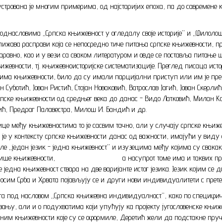
трована је многим примерима, од најстаријих епоха, па до савремене
поднасловима „Српска књижевност у огледалу своје историје” и „Филол
лижава расправи која се непосредно тиче питања српске књижевности, п
авно, као и у вези са сваком литературом и овде се поставља питање ш
ижевности, тј. књижевноисторијске систематизације. Преглед писаца истор
рима књижевности, било да су имали парцијални приступ или им је пре
ан Суботић, Јован Ристић, Стојан Новаковић, Ватрослав Јагић, Јован Скер
 српске књижевности од средњег века до данас - Видо Латковић, Милан 
ћ, Предраг Палавестра, Милош И. Бандић и др.
е међу књижевностима то је сасвим тачно, али у случају српске књижевн
 је у контексту српске књижевности данас од важности, имајући у виду
е „један језик - једна књижевност” и изузецима међу којима су свакак
на или више књижевности, а насупрот томе има и таквих пример
е једна књижевност ствара на две варијанте истог језика. Језик којим се
, осим Срба и Хрвата појављују се и други нови индивидуалитети с прет
а под насловом „Српска књижевна индивидуалност”, како по специфично
њу, али и о подухватима који упућују ка пројекту југословенске књиже
м књижевности које су се оформиле, Деретић жели да подстакне пруча