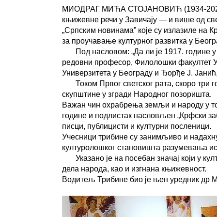
МИОДРАГ МИЋА СТОЈАНОВИЋ (1934-2020)/// 
књижевне речи у Завичају — и више од с
„Српским новинама” које су излазиле на К
за проучавање културног развитка у Беогр
Под насловом: „Да ли је 1917. године у 
редовни професор, Филолошки факултет У
Универзитета у Београду и Ђорђе Ј. Јанић
Током Првог светског рата, скоро три год
скупштине у згради Народног позоришта.
Важан чин охрабрења земљи и народу у то 
године и подлистак насловљен „Крфски заб
писци, публицисти и културни посленици.
Учесници трибине су занимљиво и надахнут
културолошког становишта разумевања исто
Указано је на посебан значај који у култу
дела народа, као и изгнана књижевност.
Водитељ Трибине био је њен уредник др 