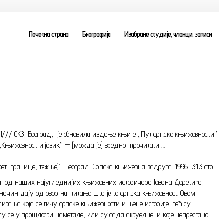
Почетна страна
Биографија
Изабране студије, чланци, записи
СКЗ, Београд, је обновила издање књиге „Пут српске књижевности” Јов
„Књижевност и језик” — [можда је] вредно прочитати …
, границе, тежње)”, Београд, Српска књижевна задруга, 1996, 343 стр.
ног од наших најугледнијих књижевних историчара Јована Деретића,
 начин дају одговор на питање шта је то српска књижевност. Овом
итања која се тичу српске књижевности и њене историје, већ су
 су се у прошлости наметале, или су сада актуелне, и које непрестано