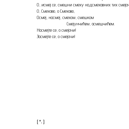
О, исмеј се, смешни смеху надсмеховних тих смејач
О, Смехово, о Смехово,
Осмеј, насмеј, смехом, смешком
Смејунчићем, осмешчићем.
Насмејте се, о смејачи!
Засмејте се, о смејачи!
[ *. ]