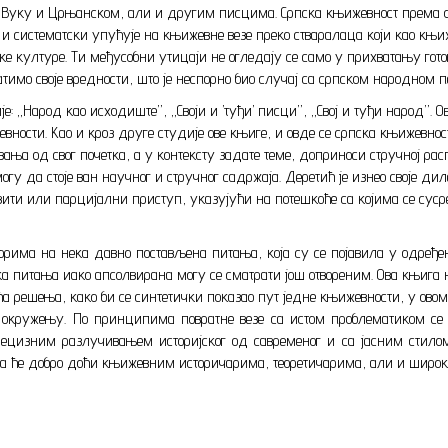
у, Вуку и Црњанском, али и другим писцима. Српска књижевност према 
жно и систематски упућује на књижевне везе преко стваралаца који као к
ске културе. Ти међусобни утицаји не огледају се само у прихватању гот
имо своје вредности, што је неспорно био случај са српском народном п
је: „Народ као исходиште”, „Своји и ’туђи’ писци”, „Свој и туђи народ”.
ности. Као и кроз друге студије ове књиге, и овде се српска књижевност 
ања од свог почетка, а у контексту задате теме, доприноси стручној р
гу да стоје ван научног и стручног садржаја. Деретић је изнео своје ди
овити или парцијални приступ, указујући на потешкоће са којима се сус
рима на нека давно постављена питања, која су се појавила у одређен
а питања иако апсолвирана могу се сматрати још отвореним. Ова књига 
а решења, како би се синтетички показао пут једне књижевности, у овом
окружењу. По принципима повратне везе са истом проблематиком се
изним разлучивањем историјског од савременог и са јасним стилом
а ће добро доћи књижевним историчарима, теоретичарима, али и широкој