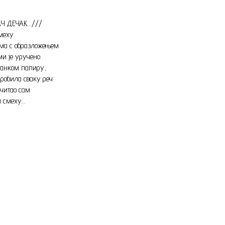
ЈАЧ ДЕЧАК…///
меху.
сама с образложењем
и је уручено
танком папиру,
робила сваку реч
 читао сам
м смеху…