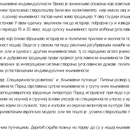
њижевне индивидуалности. Веома је занимљиво опажање које осветљава 
лним прилазима стваралаштву били ван колективитета, није имала свој 
, а ранија књижевност постаје њена жива традиција. У овој студији опши
анове. У овом одељку, вештином писца историје, побројане су и изведен
 периода 19. и 20. века, када српску књижевност прати осећање југослов
ија која ближе објашњава историјске и политичке прилике и околности 
ост нација. Овде се у сваком погледу реалним расуђивањем намеће чит
али и односи с другим књижевностима, тј. са народима истога језика. Т
тва и дубровачке традиције прави пројекат југословенске књижевности. Ов
везаних за интеграционе системе стварања југословенске државе, полити
овним успостављањем индивидуалних књижевности.
ијеј „Специфичности развитака” и „Књижевни путници”. Питање развоја с
евности. Поред сврставања српске књижевности у групу оних књижевнос
западноевропској заједници литература. Поред историјског прегледа о 
лиже на научној и стручној основи указује на специфичности уласка у 
зика којим се служила, тако и излазак из окриља византијске културе. О
прихватањем европских модела, али тек пошто је „усмено стваралаштво п
ним путницима. Деретић скреће пажњу на појаву да су у нашој књижевно