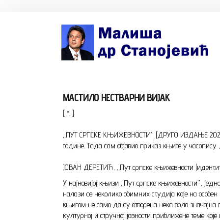
Почетна страна
Биографија
МАСТИЛО НЕСТВАРНИ ВИЈАК
Књиге
[ *. ]
Поезија и проза
„ПУТ СРПСКЕ КЊИЖЕВНОСТИ” [ДРУГО ИЗДАЊЕ 2021/// 
Изабране студије, чланци, записи
године. Тада сам објавио приказ књиге у часопису 
Press clipping
JOBАН ДЕРЕТИЋ, „Пут српске књижевности (идентитет
У најновијој књизи „Пут српске књижевности”, јед
Сећања, људи, догађаји
налази се неколико обимних студија које на особен
књигом не само да су отворена нека врло значајна п
Контакт
културној и стручној јавности приближене теме које