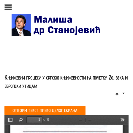
Почетна страна
Биографија
Књиге
Поезија и проза
Књижевни процеси у српској књижевности на почетку 2о. века и
Изабране студије, чланци,
европски утицаји
записи
Press clipping
ОТВОРИ ТЕКСТ ПРЕКО ЦЕЛОГ ЕКРАНА
Сећања, људи, догађаји
Контакт