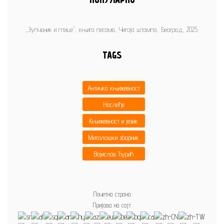
„Зупчаник и птице”, књига песама, Чигоја штампа, Београд, 2025.
TAGS
Античка књижевност
Наслеђе
Књижевност и језик
Митолошки зборник
Војислав Ђурић
Почетна страна
Пријава на сајт