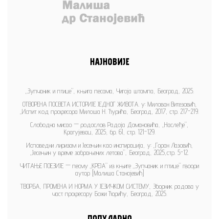
НАЈНОВИЈЕ
„Зупчаник и птице”, књига песама, Чигоја штампа, Београд, 2025.
ОТВОРЕНА ПОСВЕТА ИСТОРИЈЕ ЈЕДНОГ ЖИВОТА. у: Милован Витезовић,
„Испит код професора Милоша Н. Ђурића, Београд, 2017, стр. 217-219.
Слободна мисао — родослов Радоја Домановића, „Наслеђе”,
Крагујевац, 2025, бр. 61, стр. 121-129.
Исповедни лиризам и Јесењин као инспирација, у: „Горан Лазовић,
„Јесењин у време забрањених летова”, Београд, 2025,стр. 5-12.
ЧИТАЊЕ ПОЕЗИЈЕ — песму „КРЕЈА” из књиге „Зупчаник и птице” гвоори
аутор [Малиша Станојевић]
ТВОРБА, ПРОМЕНА И НОРМА У ЈЕЗИЧКОМ СИСТЕМУ, Зборник радова у
част професору Божи Ћорићу, Београд, 2025.
ПОПУЛАРНО