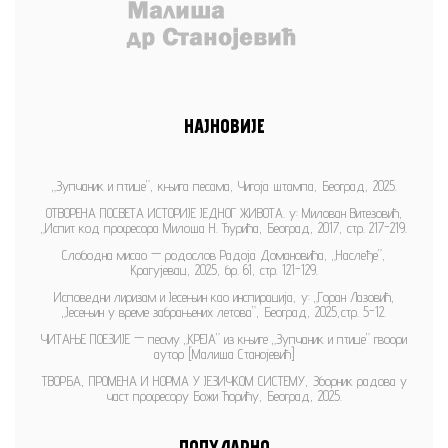
НАЈНОВИЈЕ
„Зупчаник и птице”, књига песама, Чигоја штампа, Београд, 2025.
ОТВОРЕНА ПОСВЕТА ИСТОРИЈЕ ЈЕДНОГ ЖИВОТА. у: Милован Витезовић,
„Испит код професора Милоша Н. Ђурића, Београд, 2017, стр. 217-219.
Слободна мисао — родослов Радоја Домановића, „Наслеђе”,
Крагујевац, 2025, бр. 61, стр. 121-129.
Исповедни лиризам и Јесењин као инспирација, у: „Горан Лазовић,
„Јесењин у време забрањених летова”, Београд, 2025,стр. 5-12.
ЧИТАЊЕ ПОЕЗИЈЕ — песму „КРЕЈА” из књиге „Зупчаник и птице” гвоори
аутор [Малиша Станојевић]
ТВОРБА, ПРОМЕНА И НОРМА У ЈЕЗИЧКОМ СИСТЕМУ, Зборник радова у
част професору Божи Ћорићу, Београд, 2025.
ПОПУЛАРНО