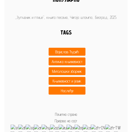
„Зупчаник и птице”, књига песама, Чигоја штампа, Београд, 2025.
TAGS
Војислав Ђурић
Античка књижевност
Митолошки зборник
Књижевност и језик
Наслеђе
Почетна страна
Пријава на сајт