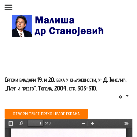
Почетна страна
Биографија
Књиге
Поезија и проза
Српски владари 19. и 20. века у књижевности, у: Д. Јанојлић,
Изабране студије, чланци,
„Плуг и престо”, Топола, 2004, стр. 303-310.
записи
Press clipping
ОТВОРИ ТЕКСТ ПРЕКО ЦЕЛОГ ЕКРАНА
Сећања, људи, догађаји
Контакт