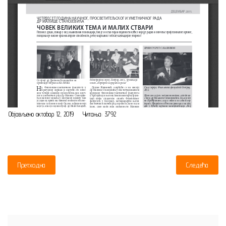
Објављено октобар 12, 2019
Читања: 3792
Претходна
Следећа