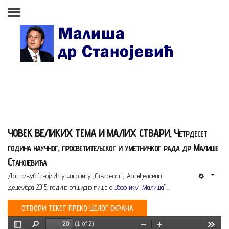
Почетна страна
Биографија
Књиге
Поезија и проза
ЧОВЕК ВЕЛИКИХ ТЕМА И МАЛИХ СТВАРИ, Четрдесет
Изабране студије, чланци,
година научног, просветитељског и уметничког рада др Малише
записи
Станојевића
Press clipping
Драгољуб Јанојлић у часопису „Стварност”, Аранђеловац,
децембра 2015. године опширно пише о
Зборнику „Малиша”
...
Сећања, људи, догађаји
ОТВОРИ ТЕКСТ ПРЕКО ЦЕЛОГ ЕКРАНА
Контакт