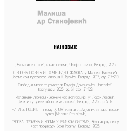
НАЈНОВИЈЕ
„Зупчаник и птице”, књига песама, Чигоја штампа, Београд, 2025.
ОТВОРЕНА ПОСВЕТА ИСТОРИЈЕ ЈЕДНОГ ЖИВОТА. у: Милован Витезовић,
„Испит код професора Милоша Н. Ђурића, Београд, 2017, стр. 217-219.
Слободна мисао — родослов Радоја Домановића, „Наслеђе”,
Крагујевац, 2025, бр. 61, стр. 121-129.
Исповедни лиризам и Јесењин као инспирација, у: „Горан Лазовић,
„Јесењин у време забрањених летова”, Београд, 2025,стр. 5-12.
ЧИТАЊЕ ПОЕЗИЈЕ — песму „КРЕЈА” из књиге „Зупчаник и птице” гвоори
аутор [Малиша Станојевић]
ТВОРБА, ПРОМЕНА И НОРМА У ЈЕЗИЧКОМ СИСТЕМУ, Зборник радова у
част професору Божи Ћорићу, Београд, 2025.