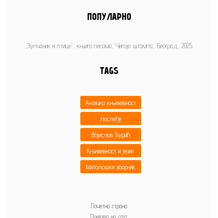
ПОПУЛАРНО
„Зупчаник и птице”, књига песама, Чигоја штампа, Београд, 2025.
TAGS
Античка књижевност
Наслеђе
Војислав Ђурић
Књижевност и језик
Митолошки зборник
Почетна страна
Пријава на сајт