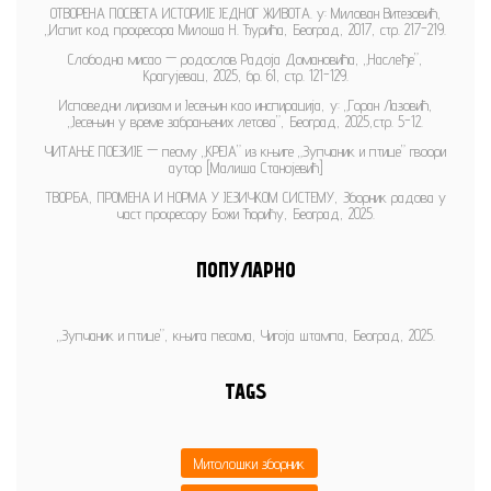
ОТВОРЕНА ПОСВЕТА ИСТОРИЈЕ ЈЕДНОГ ЖИВОТА. у: Милован Витезовић,
„Испит код професора Милоша Н. Ђурића, Београд, 2017, стр. 217-219.
Слободна мисао — родослов Радоја Домановића, „Наслеђе”,
Крагујевац, 2025, бр. 61, стр. 121-129.
Исповедни лиризам и Јесењин као инспирација, у: „Горан Лазовић,
„Јесењин у време забрањених летова”, Београд, 2025,стр. 5-12.
ЧИТАЊЕ ПОЕЗИЈЕ — песму „КРЕЈА” из књиге „Зупчаник и птице” гвоори
аутор [Малиша Станојевић]
ТВОРБА, ПРОМЕНА И НОРМА У ЈЕЗИЧКОМ СИСТЕМУ, Зборник радова у
част професору Божи Ћорићу, Београд, 2025.
ПОПУЛАРНО
„Зупчаник и птице”, књига песама, Чигоја штампа, Београд, 2025.
TAGS
Митолошки зборник