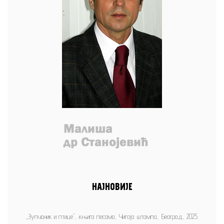
НАЈНОВИЈЕ
„Зупчаник и птице”, књига песама, Чигоја штампа, Београд, 2025.