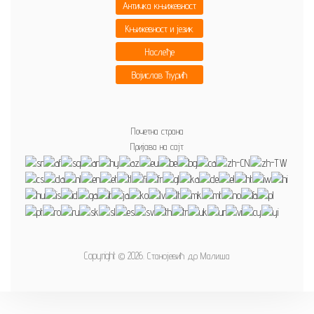
Античка књижевност
Књижевност и језик
Наслеђе
Војислав Ђурић
Почетна страна
Пријава на сајт
Copyright © 2026. Станојевић др Малиша