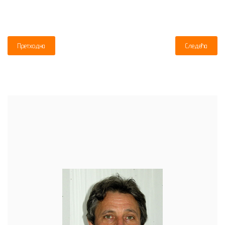
Претходна
Следећа