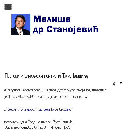
Почетна страна
Биографија
Књиге
Поезија и проза
Поетски и сликарски портрети Ђуре Јакшића
Изабране студије, чланци,
записи
еСтварност, Аранђеловац, из пера Драгољуба Јанојлића, известила
Press clipping
је 4. новембра 2019. године своје читаоце о предавању
Сећања, људи, догађаји
„Поетски и сликарски портрети Ђуре Јакшића”
Контакт
поводом дана Средње школе „Ђура Јакшић”.
Објављено новембар 07, 2019
Читања: 4339